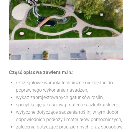
Część opisowa zawiera m.in.:
szczegółowe warunki techniczne niezbędne do
poprawnego wykonania nasadzeń,
wykaz zaprojektowanych gatunków roślin,
specyfikację jakościową materiału szkółkarskiego,
wytyczne dotyczące sadzenia roślin, w tym dobór
odpowiednich podłoży i materiałów pomocniczych,
zalecenia dotyczące prac ziemnych oraz sposobów