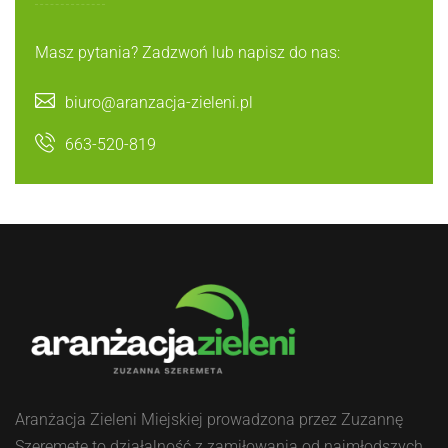
Masz pytania? Zadzwoń lub napisz do nas:
biuro@aranzacja-zieleni.pl
663-520-819
Aranżacja Zieleni Miejskiej prowadzona przez Zuzannę
Szeremetę to działalność z zamiłowania od najmłodszych