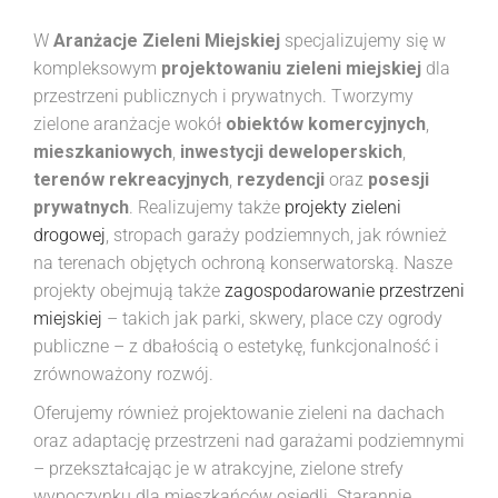
W
Aranżacje Zieleni Miejskiej
specjalizujemy się w
kompleksowym
projektowaniu zieleni miejskiej
dla
przestrzeni publicznych i prywatnych. Tworzymy
zielone aranżacje wokół
obiektów komercyjnych
,
mieszkaniowych
,
inwestycji deweloperskich
,
terenów rekreacyjnych
,
rezydencji
oraz
posesji
prywatnych
. Realizujemy także
projekty zieleni
drogowej
, stropach garaży podziemnych, jak również
na terenach objętych ochroną konserwatorską. Nasze
projekty obejmują także
zagospodarowanie przestrzeni
miejskiej
– takich jak parki, skwery, place czy ogrody
publiczne – z dbałością o estetykę, funkcjonalność i
zrównoważony rozwój.
Oferujemy również projektowanie zieleni na dachach
oraz adaptację przestrzeni nad garażami podziemnymi
– przekształcając je w atrakcyjne, zielone strefy
wypoczynku dla mieszkańców osiedli. Starannie