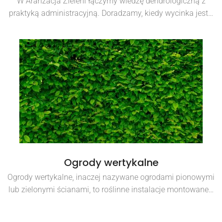
W Aranżacja Zieleni łączymy wiedzę dendrologiczną z
praktyką administracyjną. Doradzamy, kiedy wycinka jest…
Ogrody wertykalne
Ogrody wertykalne, inaczej nazywane ogrodami pionowymi
lub zielonymi ścianami, to roślinne instalacje montowane…