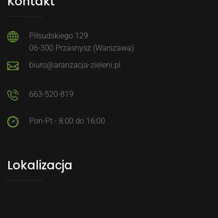
Kontakt
Piłsudskiego 129
06-300 Przasnysz (Warszawa)
biuro@aranzacja-zieleni.pl
663-520-819
Pon-Pt - 8:00 do 16:00
Lokalizacja