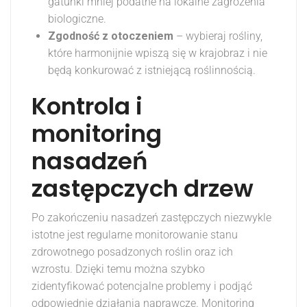
gatunki mniej podatne na lokalne zagrożenia
biologiczne.
Zgodność z otoczeniem
– wybieraj rośliny,
które harmonijnie wpiszą się w krajobraz i nie
będą konkurować z istniejącą roślinnością.
Kontrola i
monitoring
nasadzeń
zastępczych drzew
Po zakończeniu nasadzeń zastępczych niezwykle
istotne jest regularne monitorowanie stanu
zdrowotnego posadzonych roślin oraz ich
wzrostu. Dzięki temu można szybko
zidentyfikować potencjalne problemy i podjąć
odpowiednie działania naprawcze. Monitoring