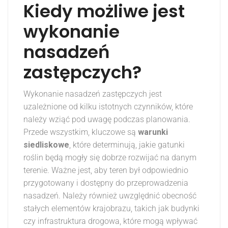
Kiedy możliwe jest
wykonanie
nasadzeń
zastępczych?
Wykonanie nasadzeń zastępczych jest
uzależnione od kilku istotnych czynników, które
należy wziąć pod uwagę podczas planowania.
Przede wszystkim, kluczowe są
warunki
siedliskowe
, które determinują, jakie gatunki
roślin będą mogły się dobrze rozwijać na danym
terenie. Ważne jest, aby teren był odpowiednio
przygotowany i dostępny do przeprowadzenia
nasadzeń. Należy również uwzględnić obecność
stałych elementów krajobrazu, takich jak budynki
czy infrastruktura drogowa, które mogą wpływać