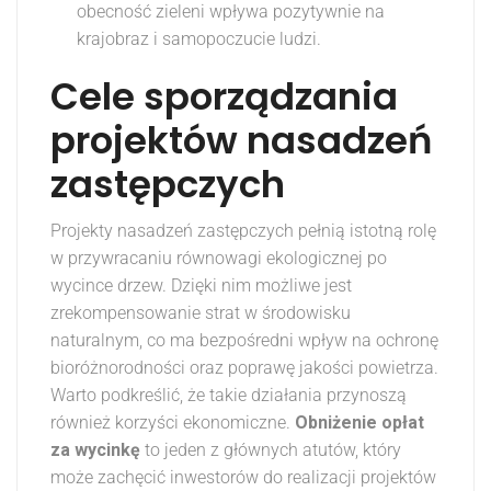
obecność zieleni wpływa pozytywnie na
krajobraz i samopoczucie ludzi.
Cele sporządzania
projektów nasadzeń
zastępczych
Projekty nasadzeń zastępczych pełnią istotną rolę
w przywracaniu równowagi ekologicznej po
wycince drzew. Dzięki nim możliwe jest
zrekompensowanie strat w środowisku
naturalnym, co ma bezpośredni wpływ na ochronę
bioróżnorodności oraz poprawę jakości powietrza.
Warto podkreślić, że takie działania przynoszą
również korzyści ekonomiczne.
Obniżenie opłat
za wycinkę
to jeden z głównych atutów, który
może zachęcić inwestorów do realizacji projektów