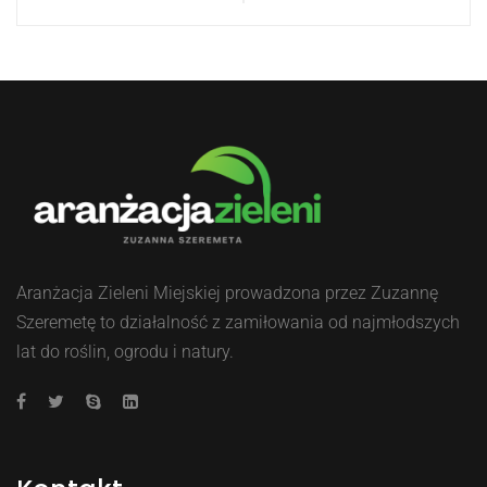
Post
Post
wpisu
Aranżacja Zieleni Miejskiej prowadzona przez Zuzannę
Szeremetę to działalność z zamiłowania od najmłodszych
lat do roślin, ogrodu i natury.