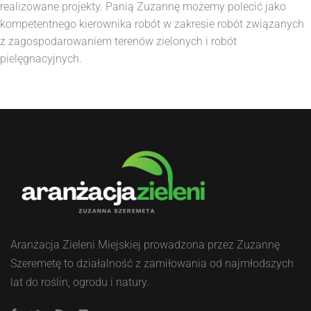
realizowane projekty. Panią Zuzannę możemy polecić jako
kompetentnego kierownika robót w zakresie robót związanych
z zagospodarowaniem terenów zielonych i robót
pielęgnacyjnych.
Aranżacja Zieleni Miejskiej prowadzona przez Zuzannę
Szeremetę to działalność z zamiłowania od najmłodszych
lat do roślin, ogrodu i natury.