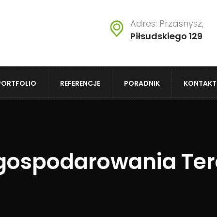
Adres: Przasnysz,
Piłsudskiego 129
PORTFOLIO
REFERENCJE
PORADNIK
KONTAKT
agospodarowania Tere