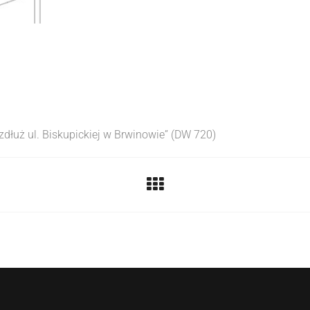
zdłuż ul. Biskupickiej w Brwinowie” (DW 720)