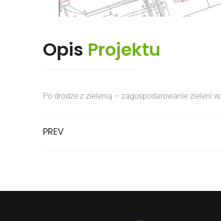
Opis
Projektu
Po drodze z zielenią – zagospodarowanie zieleni w
PREV